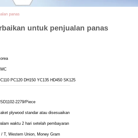
ualan panas
erbaikan untuk penjualan panas
orea
PMC
C110 PC120 DH150 YC135 HD450 SK125
SD1102-2279/Piece
aket plywood standar atau disesuaikan
alam waktu 2 hari setelah pembayaran
 / T, Western Union, Money Gram