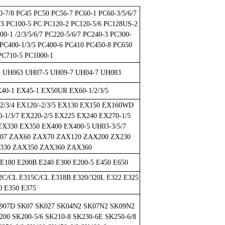
-7/8 PC45 PC50 PC56-7 PC60-1 PC60-3/5/6/7
/3 PC100-5 PC PC120-2 PC120-5/6 PC128US-2
0-1 /2/3/5/6/7 PC220-5/6/7 PC240-3 PC300-
7 PC400-1/3/5 PC400-6 PC410 PC450-8 PC650
PC710-5 PC1000-1
 UH063 UH07-5 UH09-7 UH04-7 UH083
40-1 EX45-1 EX50UR EX60-1/2/3/5
/3/4 EX120/-2/3/5 EX130 EX150 EX160WD
-1/3/7 EX220-2/5 EX225 EX240 EX270-1/5
 EX330 EX350 EX400 EX400-5 UH03-3/5/7
H07 ZAX60 ZAX70 ZAX120 ZAX200 ZX230
330 ZAX350 ZAX360 ZAX360
E180 E200B E240 E300 E200-5 E450 E650
2C/CL E315C/CL E318B E320/320L E322 E325
0 E350 E375
K907D SK07 SK027 SK04N2 SK07N2 SK09N2
00 SK200-5/6 SK210-8 SK230-6E SK250-6/8