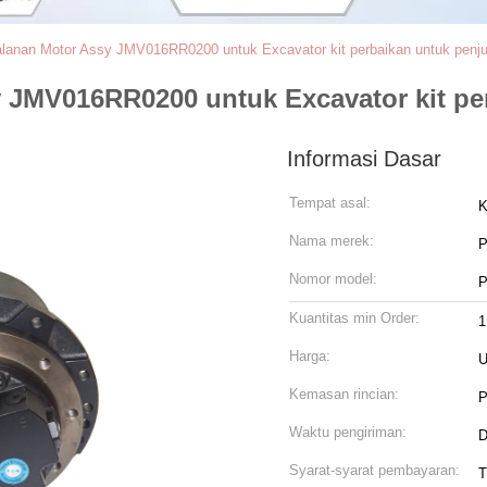
rjalanan Motor Assy JMV016RR0200 untuk Excavator kit perbaikan untuk penj
sy JMV016RR0200 untuk Excavator kit p
Informasi Dasar
Tempat asal:
K
Nama merek:
Nomor model:
P
Kuantitas min Order:
1
Harga:
U
Kemasan rincian:
P
Waktu pengiriman:
D
Syarat-syarat pembayaran:
T