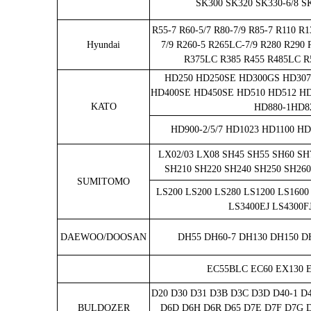
SK300 SK320 SK330-6/8 SK
R55-7 R60-5/7 R80-7/9 R85-7 R110 R
Hyundai
7/9 R260-5 R265LC-7/9 R280 R290
R375LC R385 R455 R485LC R
HD250 HD250SE HD300GS HD307
HD400SE HD450SE HD510 HD512 HD
KATO
HD880-1HD8
HD900-2/5/7 HD1023 HD1100 H
LX02/03 LX08 SH45 SH55 SH60 SH
SH210 SH220 SH240 SH250 SH260
SUMITOMO
LS200 LS200 LS280 LS1200 LS1600
LS3400EJ LS4300F
DAEWOO/DOOSAN
DH55 DH60-7 DH130 DH150 D
EC55BLC EC60 EX130 
D20 D30 D31 D3B D3C D3D D40-1 
BULDOZER
D6D D6H D6R D65 D7E D7F D7G D