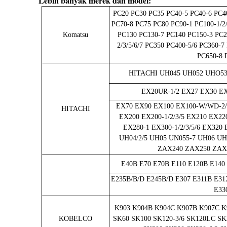
Lebih banyak merek dan model:
PC20 PC30 PC35 PC40-5 PC40-6 PC40
PC70-8 PC75 PC80 PC90-1 PC100-1/2
Komatsu
PC130 PC130-7 PC140 PC150-3 PC20
2/3/5/6/7 PC350 PC400-5/6 PC360-
PC650-8 
HITACHI UH045 UH052 UHO53
EX20UR-1/2 EX27 EX30 EX
EX70 EX90 EX100 EX100-W/WD-2/2
HITACHI
EX200 EX200-1/2/3/5 EX210 EX220
EX280-1 EX300-1/2/3/5/6 EX320
UH04/2/5 UH05 UN055-7 UH06 U
ZAX240 ZAX250 ZAX
E40B E70 E70B E110 E120B E140 
E235B/B/D E245B/D E307 E311B E31
E33
K903 K904B K904C K907B K907C 
KOBELCO
SK60 SK100 SK120-3/6 SK120LC SK2