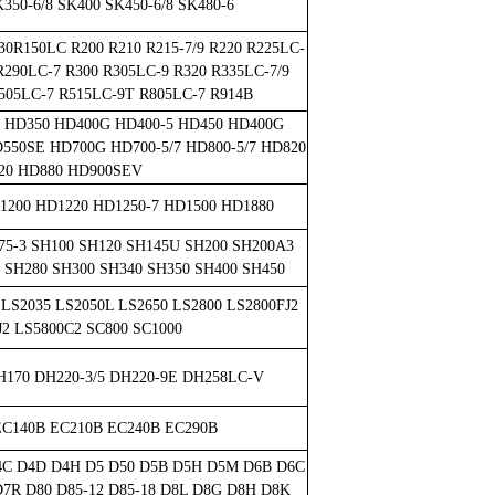
350-6/8 SK400 SK450-6/8 SK480-6
130R150LC R200 R210 R215-7/9 R220 R225LC-
 R290LC-7 R300 R305LC-9 R320 R335LC-7/9
505LC-7 R515LC-9T R805LC-7 R914B
 HD350 HD400G HD400-5 HD450 HD400G
550SE HD700G HD700-5/7 HD800-5/7 HD820
20 HD880 HD900SEV
D1200 HD1220 HD1250-7 HD1500 HD1880
75-3 SH100 SH120 SH145U SH200 SH200A3
 SH280 SH300 SH340 SH350 SH400 SH450
 LS2035 LS2050L LS2650 LS2800 LS2800FJ2
J2 LS5800C2 SC800 SC1000
H170 DH220-3/5 DH220-9E DH258LC-V
EC140B EC210B EC240B EC290B
D4C D4D D4H D5 D50 D5B D5H D5M D6B D6C
7R D80 D85-12 D85-18 D8L D8G D8H D8K